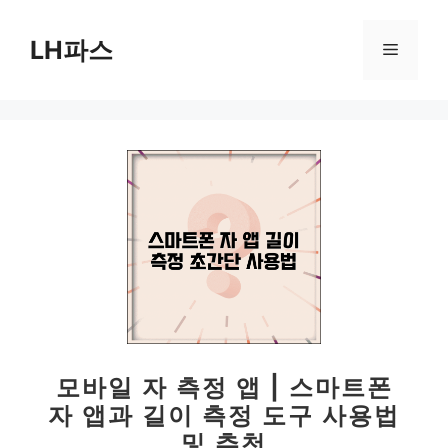
컨
텐
LH파스
메
츠
로
뉴
건
너
뛰
기
모바일 자 측정 앱 | 스마트폰
자 앱과 길이 측정 도구 사용법
및 추천