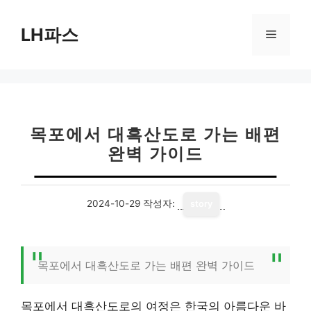
컨
텐
LH파스
메
츠
로
뉴
건
너
뛰
기
목포에서 대흑산도로 가는 배편
완벽 가이드
2024-10-29
작성자:
story
목포에서 대흑산도로 가는 배편 완벽 가이드
목포에서 대흑산도로의 여정은 한국의 아름다운 바