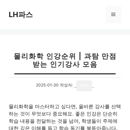
컨
텐
LH파스
메
츠
로
뉴
건
너
뛰
기
물리화학 인강순위 | 과탐 만점
받는 인기강사 모음
2025-01-30
작성자:
story
물리화학을 마스터하고 싶다면, 올바른 강사를 선택
하는 것이 무엇보다 중요해요. 좋은 인강은 단순히
학습 내용을 전달하는 것을 넘어, 학생들이 주제에
대한 깊은 이해를 돕고 학습 동기를 북돋아줍니다.