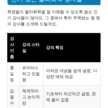
학생들이 물리화학을 잘 이해할 수 있도록 돕는 인
기 강사들이 많아요. 그 중에서 특히 주목받는 몇 명
의 강사를 소개해 드릴게요.
강
사
강의 스타
강의 특징
이
일
름
홍
유머러스
어려운 개념을 쉽게 설명, 다
길
하고 친절
양한 예제 제공
동
함
김
체계적이
기초부터 차근차근 설명, 문
철
고 논리적
제 풀이 집중
수
임