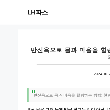
컨
텐
LH파스
츠
로
건
너
뛰
기
반신욕으로 몸과 마음을 힐
2024-10-
반신욕으로 몸과 마음을 힐링하는 방법: 찬
반신욕은 그저 물에 발을 담그는 것이 아닙니