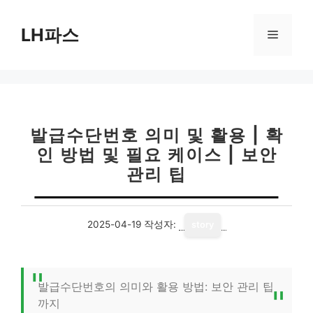
컨
텐
LH파스
메
츠
로
뉴
건
너
뛰
기
발급수단번호 의미 및 활용 | 확
인 방법 및 필요 케이스 | 보안
관리 팁
2025-04-19
작성자:
story
발급수단번호의 의미와 활용 방법: 보안 관리 팁
까지