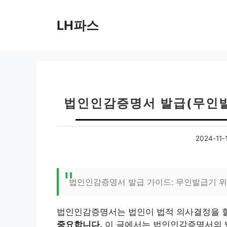
컨
텐
LH파스
츠
로
건
너
뛰
기
법인인감증명서 발급(무인발
2024-11-
법인인감증명서 발급 가이드: 무인발급기 위
법인인감증명서는 법인이 법적 의사결정을 할
중요합니다.
이 글에서는 법인인감증명서의 발