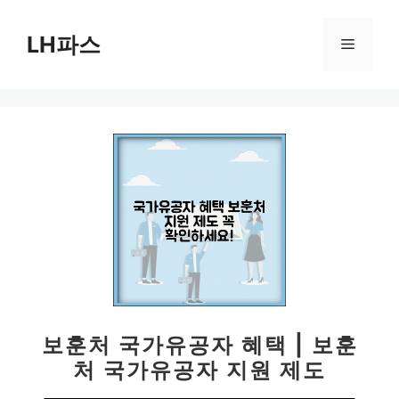
컨
텐
LH파스
메
츠
로
뉴
건
너
뛰
기
보훈처 국가유공자 혜택 | 보훈
처 국가유공자 지원 제도