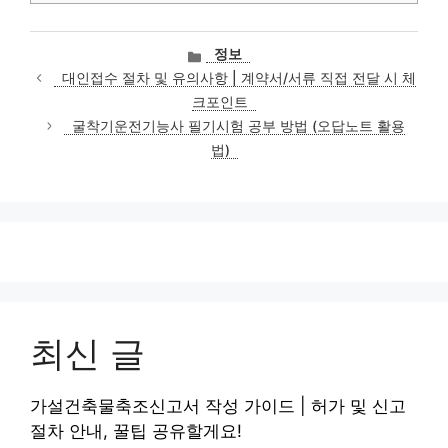
카
정보
테
대인접수 절차 및 유의사항 | 계약서/서류 직접 전달 시 체
고
크포인트
리
굴착기운전기능사 필기시험 공부 방법 (오답노트 활용
법)
최신 글
가설건축물축조신고서 작성 가이드 | 허가 및 신고
절차 안내, 꿀팁 공유할게요!