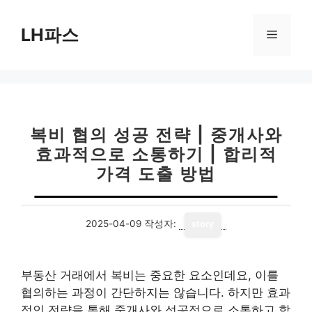
컨
텐
LH파스
메
츠
로
뉴
건
너
뛰
기
복비 협의 성공 전략 | 중개사와
효과적으로 소통하기 | 합리적
가격 도출 방법
2025-04-09
작성자:
story
부동산 거래에서 복비는 중요한 요소인데요, 이를
협의하는 과정이 간단하지는 않습니다. 하지만 효과
적인 전략을 통해 중개사와 성공적으로 소통하고 합