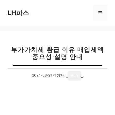
컨
텐
LH파스
메
츠
로
뉴
건
너
뛰
기
부가가치세 환급 이유 매입세액
중요성 설명 안내
2024-08-21
작성자:
story