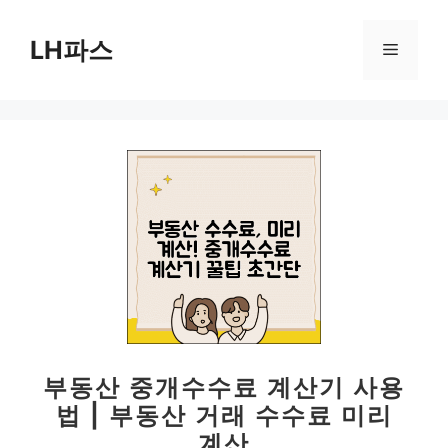
컨
텐
LH파스
메
츠
로
뉴
건
너
뛰
기
부동산 중개수수료 계산기 사용
법 | 부동산 거래 수수료 미리
계산