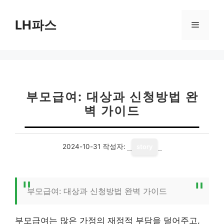
컨
텐
LH파스
메
츠
로
뉴
건
너
뛰
기
부모급여: 대상과 신청방법 완
벽 가이드
2024-10-31
작성자:
story
부모급여: 대상과 신청방법 완벽 가이드
부모급여는 많은 가정의 재정적 부담을 덜어주고,