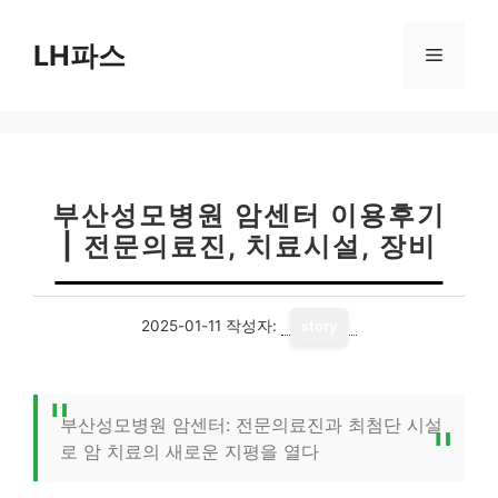
컨
텐
LH파스
메
츠
로
뉴
건
너
뛰
기
부산성모병원 암센터 이용후기
| 전문의료진, 치료시설, 장비
2025-01-11
작성자:
story
부산성모병원 암센터: 전문의료진과 최첨단 시설
로 암 치료의 새로운 지평을 열다