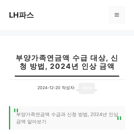
컨
텐
LH파스
메
츠
로
뉴
건
너
뛰
기
부양가족연금액 수급 대상, 신
청 방법, 2024년 인상 금액
2024-12-20
작성자:
story
부양가족연금액 수급과 신청 방법, 2024년 인상
금액 알아보기