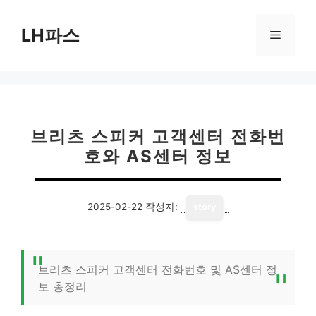
컨
텐
LH파스
메
츠
로
뉴
건
너
뛰
기
브리츠 스피커 고객센터 전화번
호와 AS센터 정보
2025-02-22
작성자:
story
브리츠 스피커 고객센터 전화번호 및 AS센터 정
보 총정리