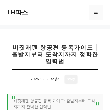
컨
텐
LH파스
메
츠
로
뉴
건
너
뛰
기
비짓재팬 항공편 등록가이드 |
출발지부터 도착지까지 정확한
입력법
2025-02-18
작성자:
story
비짓재팬 항공편 등록 가이드: 출발지부터 도착
지까지 완벽한 입력법