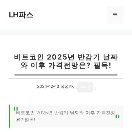
컨
텐
LH파스
메
츠
로
뉴
건
너
뛰
기
비트코인 2025년 반감기 날짜
와 이후 가격전망은? 필독!
2024-12-13
작성자:
story
비트코인 2025년 반감기 날짜와 이후 가격전망
은? 필독!