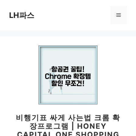
컨
텐
LH파스
메
츠
로
뉴
건
너
뛰
기
비행기표 싸게 사는법 크롬 확
장프로그램 | HONEY
CAPITAL ONE SHOPPING