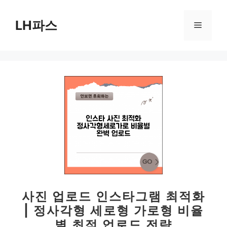
컨
텐
LH파스
메
츠
로
뉴
건
너
뛰
기
사진 업로드 인스타그램 최적화
| 정사각형 세로형 가로형 비율
별 최적 업로드 전략