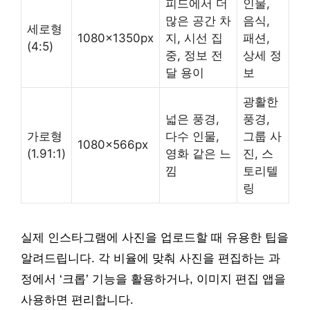
피드에서 더
인물,
많은 공간 차
음식,
세로형
1080x1350px
지, 시선 집
패션,
(4:5)
중, 정보 전
상세 정
달 용이
보
광활한
넓은 풍경,
풍경,
가로형
다수 인물,
그룹 사
1080x566px
(1.91:1)
영화 같은 느
진, 스
낌
토리텔
링
실제 인스타그램에 사진을 업로드할 때 유용한 팁을
알려드립니다. 각 비율에 맞춰 사진을 편집하는 과
정에서 ‘크롭’ 기능을 활용하거나, 이미지 편집 앱을
사용하면 편리합니다.