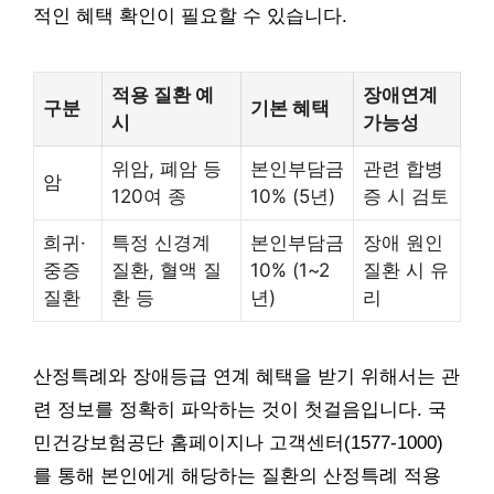
적인 혜택 확인이 필요할 수 있습니다.
적용 질환 예
장애연계
구분
기본 혜택
시
가능성
위암, 폐암 등
본인부담금
관련 합병
암
120여 종
10% (5년)
증 시 검토
희귀·
특정 신경계
본인부담금
장애 원인
중증
질환, 혈액 질
10% (1~2
질환 시 유
질환
환 등
년)
리
산정특례와 장애등급 연계 혜택을 받기 위해서는 관
련 정보를 정확히 파악하는 것이 첫걸음입니다. 국
민건강보험공단 홈페이지나 고객센터(1577-1000)
를 통해 본인에게 해당하는 질환의 산정특례 적용