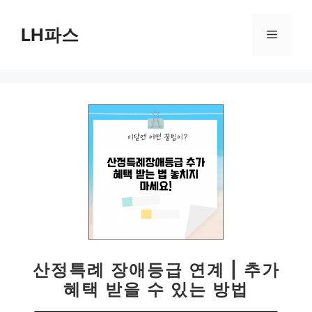
컨
텐
LH파스
메
츠
로
뉴
건
너
뛰
기
산정특례 장애등급 연계 | 추가
혜택 받을 수 있는 방법