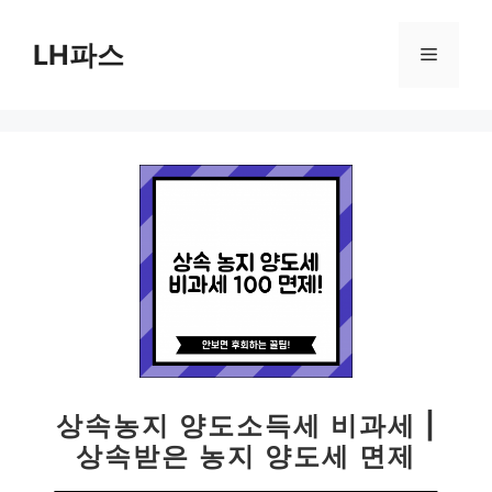
컨
텐
LH파스
메
츠
로
뉴
건
너
뛰
기
상속농지 양도소득세 비과세 |
상속받은 농지 양도세 면제