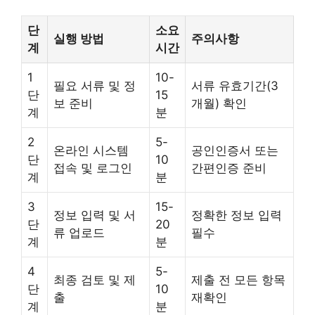
단
소요
실행 방법
주의사항
계
시간
1
10-
필요 서류 및 정
서류 유효기간(3
단
15
보 준비
개월) 확인
계
분
2
5-
온라인 시스템
공인인증서 또는
단
10
접속 및 로그인
간편인증 준비
계
분
3
15-
정보 입력 및 서
정확한 정보 입력
단
20
류 업로드
필수
계
분
4
5-
최종 검토 및 제
제출 전 모든 항목
단
10
출
재확인
계
분