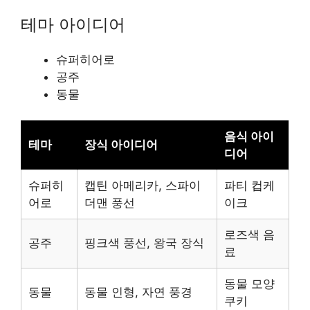
테마 아이디어
슈퍼히어로
공주
동물
음식 아이
테마
장식 아이디어
디어
슈퍼히
캡틴 아메리카, 스파이
파티 컵케
어로
더맨 풍선
이크
로즈색 음
공주
핑크색 풍선, 왕국 장식
료
동물 모양
동물
동물 인형, 자연 풍경
쿠키