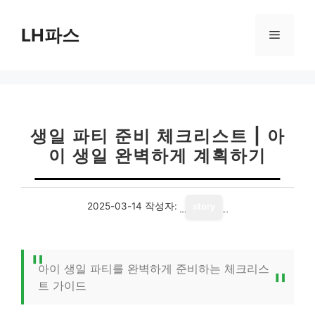
컨
텐
LH파스
메
츠
로
뉴
건
너
뛰
기
생일 파티 준비 체크리스트 | 아
이 생일 완벽하게 계획하기
2025-03-14
작성자:
story
아이 생일 파티를 완벽하게 준비하는 체크리스
트 가이드