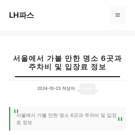
컨
텐
LH파스
메
츠
로
뉴
건
너
뛰
기
서울에서 가볼 만한 명소 6곳과
주차비 및 입장료 정보
2024-10-23
작성자:
story
서울에서 가볼 만한 명소 6곳과 주차비 및 입장
료 정보