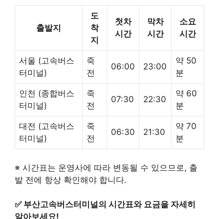
도
첫차
막차
소요
출발지
착
시간
시간
시간
지
서울 (고속버스
죽
약 50
06:00
23:00
터미널)
전
분
인천 (종합버스
죽
약 60
07:30
22:30
터미널)
전
분
대전 (고속버스
죽
약 70
06:30
21:30
터미널)
전
분
※ 시간표는 운영사에 따라 변동될 수 있으므로, 출
발 전에 항상 확인해야 합니다.
✅
부산고속버스터미널의 시간표와 요금을 자세히
알아보세요!