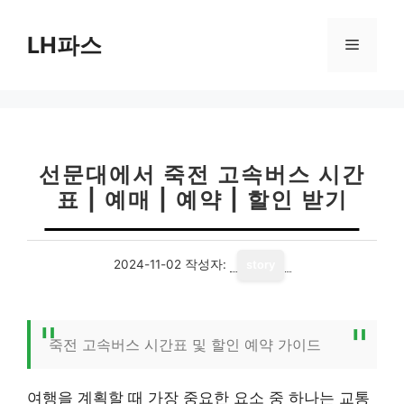
컨
텐
LH파스
메
츠
로
뉴
건
너
뛰
기
선문대에서 죽전 고속버스 시간
표 | 예매 | 예약 | 할인 받기
2024-11-02
작성자:
story
죽전 고속버스 시간표 및 할인 예약 가이드
여행을 계획할 때 가장 중요한 요소 중 하나는 교통