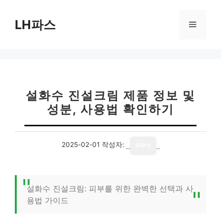
컨
텐
LH파스
메
츠
로
뉴
건
너
뛰
기
설화수 진설크림 제품 정보 및
성분, 사용법 확인하기
2025-02-01
작성자:
story
설화수 진설크림: 피부를 위한 완벽한 선택과 사
용법 가이드