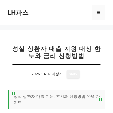
컨
텐
LH파스
메
츠
로
뉴
건
너
뛰
기
성실 상환자 대출 지원 대상 한
도와 금리 신청방법
2025-04-17
작성자:
story
성실 상환자 대출 지원: 조건과 신청방법 완벽 가
이드