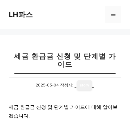
컨
텐
LH파스
메
츠
로
뉴
건
너
뛰
기
세금 환급금 신청 및 단계별 가
이드
2025-05-04
작성자:
story
세금 환급금 신청 및 단계별 가이드에 대해 알아보
겠습니다.