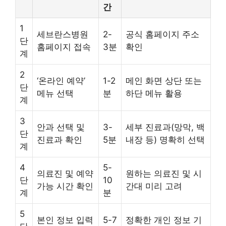
간
1
세브란스병원
2-
공식 홈페이지 주소
단
홈페이지 접속
3분
확인
계
2
‘온라인 예약’
1-2
메인 화면 상단 또는
단
메뉴 선택
분
하단 메뉴 활용
계
3
안과 선택 및
3-
세부 진료과(망막, 백
단
진료과 확인
5분
내장 등) 명확히 선택
계
4
5-
의료진 및 예약
원하는 의료진 및 시
단
10
가능 시간 확인
간대 미리 고려
계
분
5
본인 정보 입력
5-7
정확한 개인 정보 기