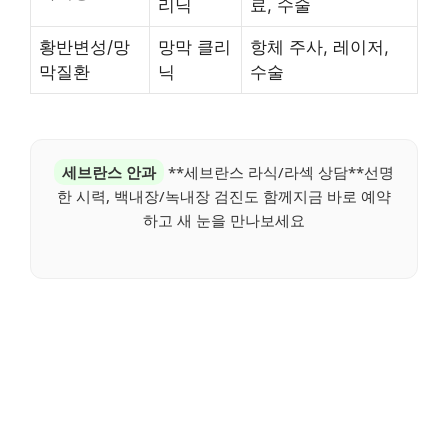
리닉
료, 수술
황반변성/망
망막 클리
항체 주사, 레이저,
막질환
닉
수술
세브란스 안과
**세브란스 라식/라섹 상담**선명
한 시력, 백내장/녹내장 검진도 함께지금 바로 예약
하고 새 눈을 만나보세요