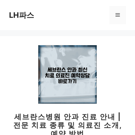
컨
텐
LH파스
메
츠
로
뉴
건
너
뛰
기
세브란스병원 안과 진료 안내 |
전문 치료 종류 및 의료진 소개,
예약 방법