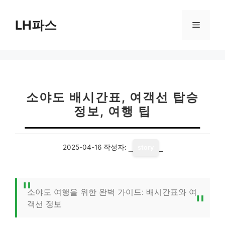
컨
텐
LH파스
메
츠
로
뉴
건
너
뛰
기
소야도 배시간표, 여객선 탑승
정보, 여행 팁
2025-04-16
작성자:
story
소야도 여행을 위한 완벽 가이드: 배시간표와 여
객선 정보