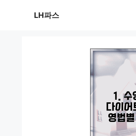
컨
텐
LH파스
츠
로
건
너
뛰
기