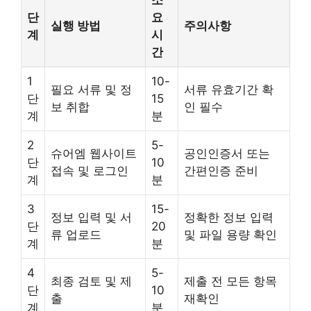
소
단
요
실행 방법
주의사항
계
시
간
1
10-
필요 서류 및 정
서류 유효기간 확
단
15
보 취합
인 필수
계
분
2
5-
슈어엠 웹사이트
공인인증서 또는
단
10
접속 및 로그인
간편인증 준비
계
분
3
15-
정보 입력 및 서
정확한 정보 입력
단
20
류 업로드
및 파일 용량 확인
계
분
4
5-
최종 검토 및 제
제출 전 모든 항목
단
10
출
재확인
계
분