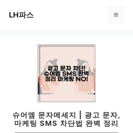
컨
텐
LH파스
메
츠
로
뉴
건
너
뛰
기
슈어엠 문자메세지 | 광고 문자,
마케팅 SMS 차단법 완벽 정리