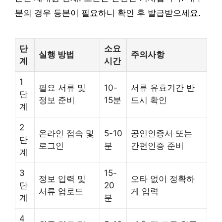
분의 경우 등본이 필요하니 확인 후 발급받으세요.
단
소요
실행 방법
주의사항
계
시간
1
필요 서류 및
10-
서류 유효기간 반
단
정보 준비
15분
드시 확인
계
2
온라인 접속 및
5-10
공인인증서 또는
단
로그인
분
간편인증 준비
계
3
15-
정보 입력 및
오타 없이 정확하
단
20
서류 업로드
게 입력
계
분
4