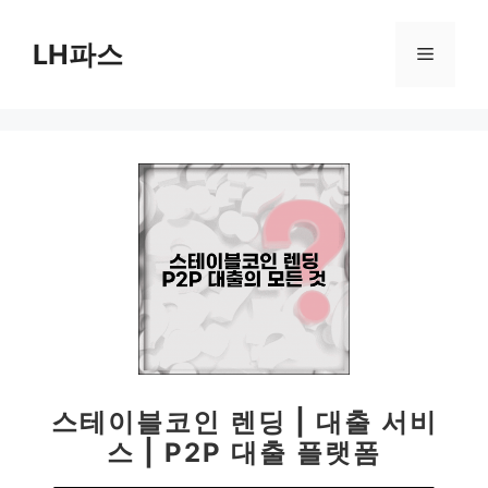
컨
텐
LH파스
메
츠
로
뉴
건
너
뛰
기
스테이블코인 렌딩 | 대출 서비
스 | P2P 대출 플랫폼