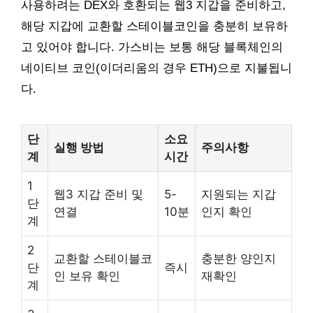
사용하려는 DEX와 호환되는 웹3 지갑을 준비하고,
해당 지갑에 교환할 스테이블코인을 충분히 보유하
고 있어야 합니다. 가스비는 보통 해당 블록체인의
네이티브 코인(이더리움의 경우 ETH)으로 지불됩니
다.
단
소요
실행 방법
주의사항
계
시간
1
웹3 지갑 준비 및
5-
지원되는 지갑
단
연결
10분
인지 확인
계
2
교환할 스테이블코
충분한 양인지
단
즉시
인 보유 확인
재확인
계