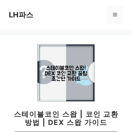
컨
텐
LH파스
메
츠
로
뉴
건
너
뛰
기
스테이블코인 스왑 | 코인 교환
방법 | DEX 스왑 가이드