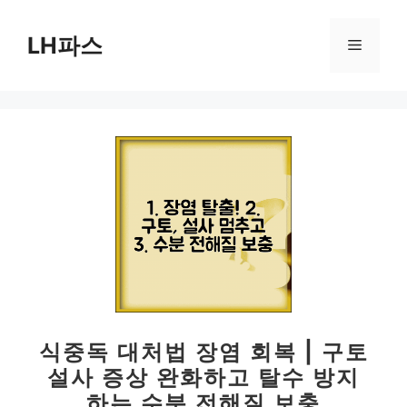
컨
텐
LH파스
메
츠
로
뉴
건
너
뛰
기
식중독 대처법 장염 회복 | 구토
설사 증상 완화하고 탈수 방지
하는 수분 전해질 보충