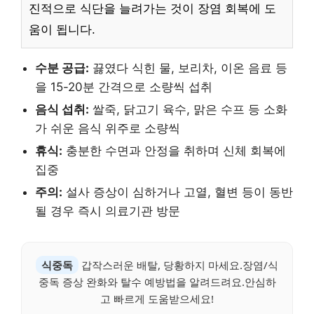
진적으로 식단을 늘려가는 것이 장염 회복에 도
움이 됩니다.
수분 공급:
끓였다 식힌 물, 보리차, 이온 음료 등
을 15-20분 간격으로 소량씩 섭취
음식 섭취:
쌀죽, 닭고기 육수, 맑은 수프 등 소화
가 쉬운 음식 위주로 소량씩
휴식:
충분한 수면과 안정을 취하며 신체 회복에
집중
주의:
설사 증상이 심하거나 고열, 혈변 등이 동반
될 경우 즉시 의료기관 방문
식중독
갑작스러운 배탈, 당황하지 마세요.장염/식
중독 증상 완화와 탈수 예방법을 알려드려요.안심하
고 빠르게 도움받으세요!