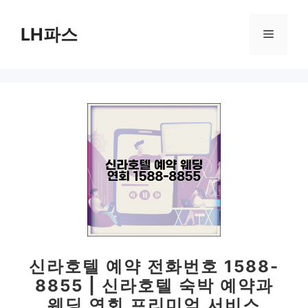
컨
텐
LH파스
메
츠
로
뉴
건
너
뛰
기
신라호텔 예약 전화번호 1588-
8855 | 신라호텔 숙박 예약과
웨딩 연회 프리미엄 서비스