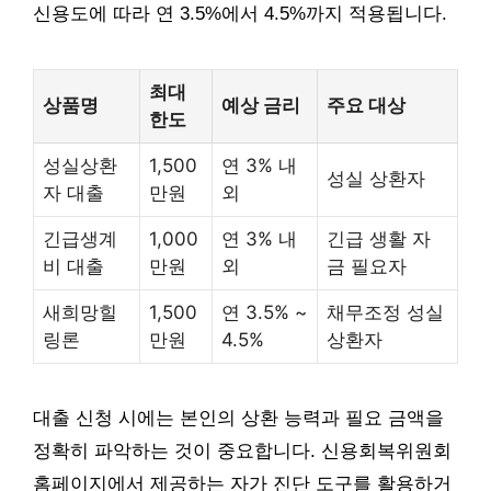
신용도에 따라 연 3.5%에서 4.5%까지 적용됩니다.
최대
상품명
예상 금리
주요 대상
한도
성실상환
1,500
연 3% 내
성실 상환자
자 대출
만원
외
긴급생계
1,000
연 3% 내
긴급 생활 자
비 대출
만원
외
금 필요자
새희망힐
1,500
연 3.5% ~
채무조정 성실
링론
만원
4.5%
상환자
대출 신청 시에는 본인의 상환 능력과 필요 금액을
정확히 파악하는 것이 중요합니다. 신용회복위원회
홈페이지에서 제공하는 자가 진단 도구를 활용하거