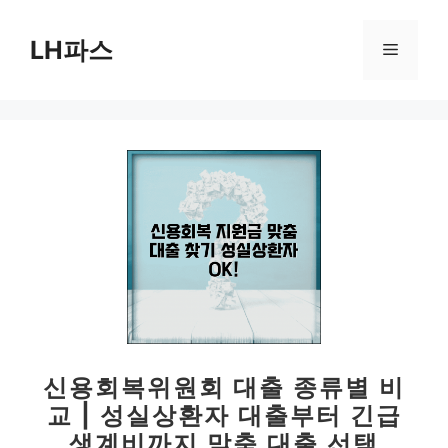
컨
텐
LH파스
메
츠
로
뉴
건
너
뛰
기
신용회복위원회 대출 종류별 비
교 | 성실상환자 대출부터 긴급
생계비까지 맞춤 대출 선택