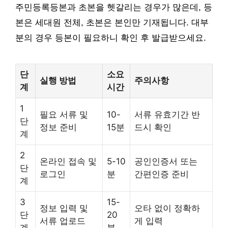
주민등록등본과 초본을 헷갈리는 경우가 많은데, 등
본은 세대원 전체, 초본은 본인만 기재됩니다. 대부
분의 경우 등본이 필요하니 확인 후 발급받으세요.
단
소요
실행 방법
주의사항
계
시간
1
필요 서류 및
10-
서류 유효기간 반
단
정보 준비
15분
드시 확인
계
2
온라인 접속 및
5-10
공인인증서 또는
단
로그인
분
간편인증 준비
계
3
15-
정보 입력 및
오타 없이 정확하
단
20
서류 업로드
게 입력
계
분