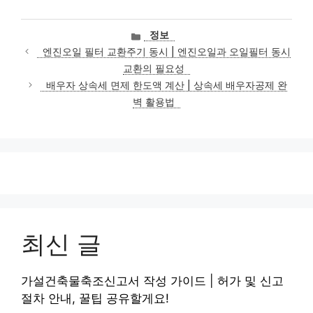
카
정보
테
엔진오일 필터 교환주기 동시 | 엔진오일과 오일필터 동시
고
교환의 필요성
리
배우자 상속세 면제 한도액 계산 | 상속세 배우자공제 완
벽 활용법
최신 글
가설건축물축조신고서 작성 가이드 | 허가 및 신고
절차 안내, 꿀팁 공유할게요!