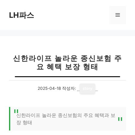
컨
텐
LH파스
메
츠
로
뉴
건
너
뛰
기
신한라이프 놀라운 종신보험 주
요 혜택 보장 형태
2025-04-18
작성자:
story
신한라이프 놀라운 종신보험의 주요 혜택과 보
장 형태