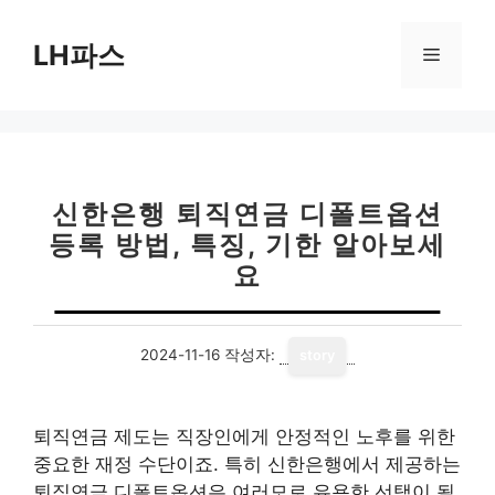
컨
텐
LH파스
메
츠
로
뉴
건
너
뛰
기
신한은행 퇴직연금 디폴트옵션
등록 방법, 특징, 기한 알아보세
요
2024-11-16
작성자:
story
퇴직연금 제도는 직장인에게 안정적인 노후를 위한
중요한 재정 수단이죠. 특히 신한은행에서 제공하는
퇴직연금 디폴트옵션은 여러모로 유용한 선택이 될