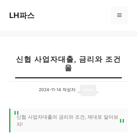
컨
텐
LH파스
메
츠
로
뉴
건
너
뛰
기
신협 사업자대출, 금리와 조건
을
2024-11-14
작성자:
story
신협 사업자대출의 금리와 조건, 제대로 알아보
자!