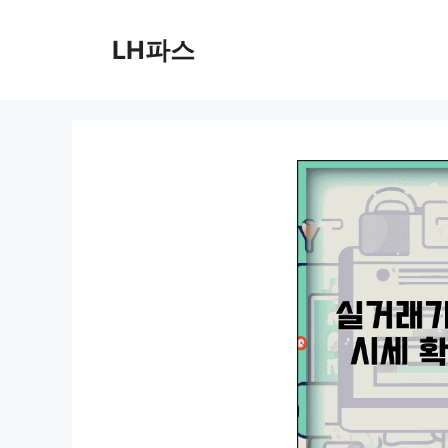
컨
텐
LH파스
츠
로
건
너
뛰
기