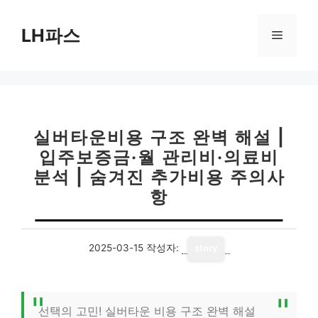
컨
텐
LH파스
메
츠
로
뉴
건
너
뛰
기
실버타운비용 구조 완벽 해설 |
입주보증금·월 관리비·의료비
분석 | 숨겨진 추가비용 주의사
항
2025-03-15
작성자:
story
선택의 고민! 실버타운 비용 구조 완벽 해설