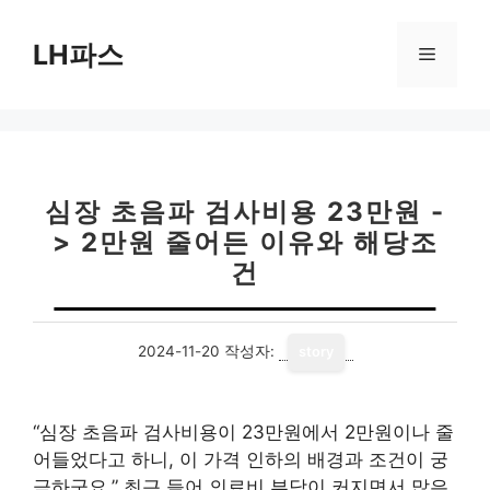
컨
텐
LH파스
메
츠
로
뉴
건
너
뛰
기
심장 초음파 검사비용 23만원 -
> 2만원 줄어든 이유와 해당조
건
2024-11-20
작성자:
story
“심장 초음파 검사비용이 23만원에서 2만원이나 줄
어들었다고 하니, 이 가격 인하의 배경과 조건이 궁
금하군요.” 최근 들어 의료비 부담이 커지면서 많은