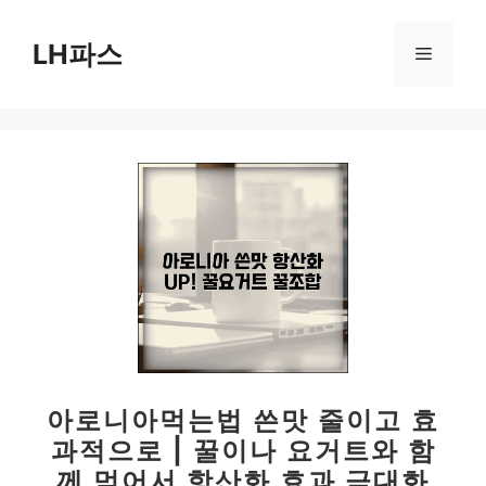
컨
텐
LH파스
메
츠
로
뉴
건
너
뛰
기
아로니아먹는법 쓴맛 줄이고 효
과적으로 | 꿀이나 요거트와 함
께 먹어서 항산화 효과 극대화