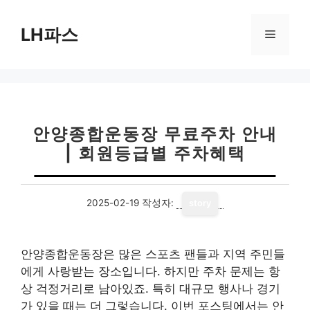
컨
텐
LH파스
메
츠
로
뉴
건
너
뛰
기
안양종합운동장 무료주차 안내
| 회원등급별 주차혜택
2025-02-19
작성자:
story
안양종합운동장은 많은 스포츠 팬들과 지역 주민들
에게 사랑받는 장소입니다. 하지만 주차 문제는 항
상 걱정거리로 남아있죠. 특히 대규모 행사나 경기
가 있을 때는 더 그렇습니다. 이번 포스팅에서는 안