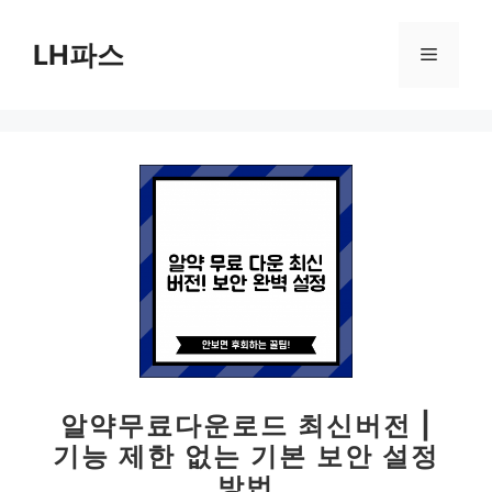
컨
텐
LH파스
메
츠
로
뉴
건
너
뛰
기
알약무료다운로드 최신버전 |
기능 제한 없는 기본 보안 설정
방법