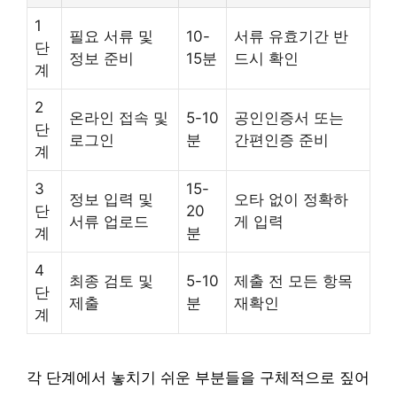
1
필요 서류 및
10-
서류 유효기간 반
단
정보 준비
15분
드시 확인
계
2
온라인 접속 및
5-10
공인인증서 또는
단
로그인
분
간편인증 준비
계
3
15-
정보 입력 및
오타 없이 정확하
단
20
서류 업로드
게 입력
계
분
4
최종 검토 및
5-10
제출 전 모든 항목
단
제출
분
재확인
계
각 단계에서 놓치기 쉬운 부분들을 구체적으로 짚어