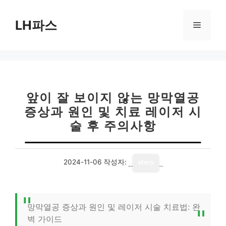
컨
텐
LH파스
메
츠
로
뉴
건
너
뛰
기
앞이 잘 보이지 않는 망막열공
증상과 원인 및 치료 레이저 시
술 후 주의사항
2024-11-06
작성자:
story
망막열공 증상과 원인 및 레이저 시술 치료법: 완
벽 가이드