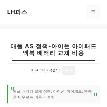
컨
텐
LH파스
메
츠
로
뉴
건
너
뛰
기
애플 AS 정책-아이폰 아이패드
맥북 배터리 교체 비용
2024-11-13
작성자:
story
애플 배터리 교체 정책: 아이폰, 아이패드, 맥북
을 아우르는 비용과 절차