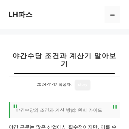
컨
텐
LH파스
메
츠
로
뉴
건
너
뛰
기
야간수당 조건과 계산기 알아보
기
2024-11-17
작성자:
story
야간수당의 조건과 계산 방법: 완벽 가이드
야간 근무는 많은 산업에서 필수적이지만, 이를 수