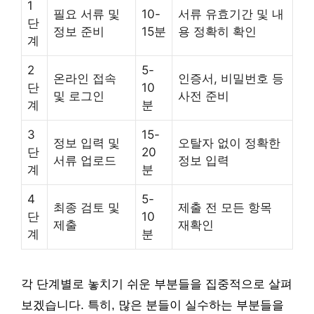
1
필요 서류 및
10-
서류 유효기간 및 내
단
정보 준비
15분
용 정확히 확인
계
2
5-
온라인 접속
인증서, 비밀번호 등
단
10
및 로그인
사전 준비
계
분
3
15-
정보 입력 및
오탈자 없이 정확한
단
20
서류 업로드
정보 입력
계
분
4
5-
최종 검토 및
제출 전 모든 항목
단
10
제출
재확인
계
분
각 단계별로 놓치기 쉬운 부분들을 집중적으로 살펴
보겠습니다. 특히, 많은 분들이 실수하는 부분들을