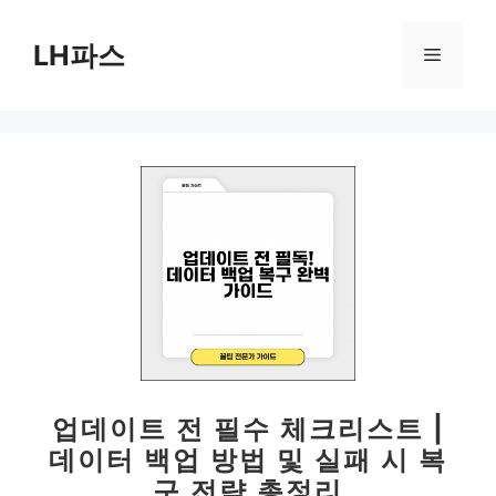
컨
텐
LH파스
메
츠
로
뉴
건
너
뛰
기
업데이트 전 필수 체크리스트 |
데이터 백업 방법 및 실패 시 복
구 전략 총정리