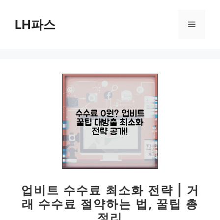
컨
텐
LH파스
메
츠
로
뉴
건
너
뛰
기
업비트 수수료 최소화 전략 | 거
래 수수료 절약하는 법, 꿀팁 총
정리