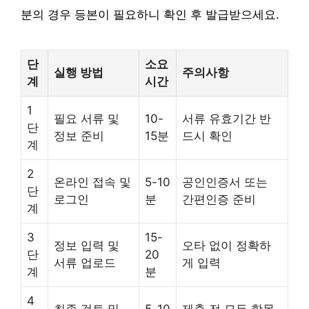
분의 경우 등본이 필요하니 확인 후 발급받으세요.
단
소요
실행 방법
주의사항
계
시간
1
필요 서류 및
10-
서류 유효기간 반
단
정보 준비
15분
드시 확인
계
2
온라인 접속 및
5-10
공인인증서 또는
단
로그인
분
간편인증 준비
계
3
15-
정보 입력 및
오타 없이 정확하
단
20
서류 업로드
게 입력
계
분
4
최종 검토 및
5-10
제출 전 모든 항목