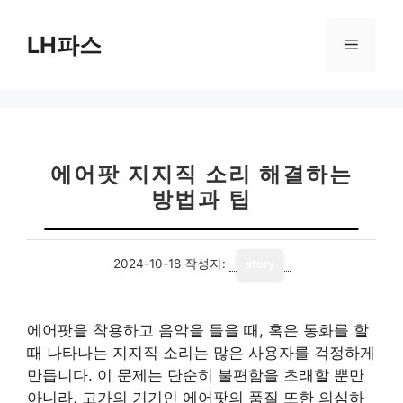
컨
텐
LH파스
메
츠
로
뉴
건
너
뛰
기
에어팟 지지직 소리 해결하는
방법과 팁
2024-10-18
작성자:
story
에어팟을 착용하고 음악을 들을 때, 혹은 통화를 할
때 나타나는 지지직 소리는 많은 사용자를 걱정하게
만듭니다. 이 문제는 단순히 불편함을 초래할 뿐만
아니라, 고가의 기기인 에어팟의 품질 또한 의심하